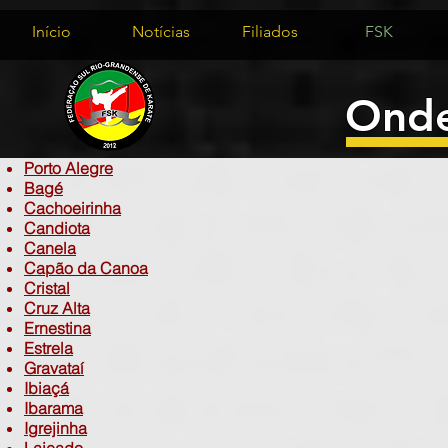
Início
Notícias
Filiados
FSK
Onde
Porto Alegre
Bagé
Cachoeirinha
Candiota
Canela
Capão da Canoa
Cristal
Cruz Alta
Ernestina
Estrela
Gravataí
Ibiaçá
Ibarama
Igrejinha​