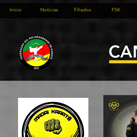
Início
Notícias
Filiados
FSK
CA