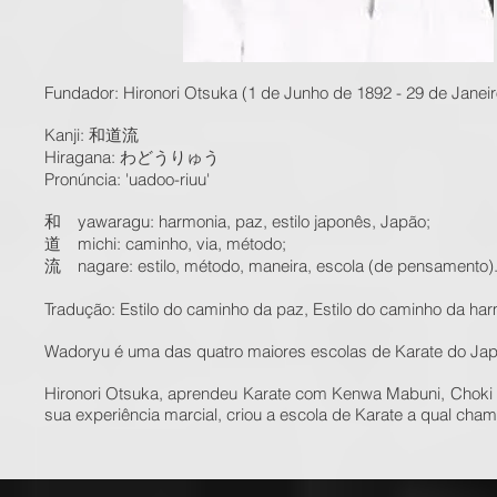
Fundador: Hironori Otsuka (1 de Junho de 1892 - 29 de Janei
Kanji: 和道流
Hiragana: わどうりゅう
Pronúncia: 'uadoo-riuu'
和 yawaragu: harmonia, paz, estilo japonês, Japão;
道 michi: caminho, via, método;
流 nagare: estilo, método, maneira, escola (de pensamento)
Tradução: Estilo do caminho da paz, Estilo do caminho da har
Wadoryu é uma das quatro maiores escolas de Karate do Japã
Hironori Otsuka, aprendeu Karate com Kenwa Mabuni, Choki
sua experiência marcial, criou a escola de Karate a qual ch