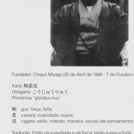
Fundador: Chojun Miyagi (25 de Abril de 1888 - 7 de Outubro
Kanji: 剛柔流
Hiragana: ごうじゅうりゅう
Pronúncia: 'goodjuu-riuu'
剛 gou: força, forte;
柔 yawara: suavidade, suave;
流 nagare: estilo, método, maneira, escola (de pensamento)
Tradução: Estilo da suavidade e da força; estilo suave e forte.