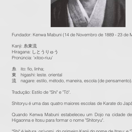
Fundador: Kenwa Mabuni (14 de Novembro de 1889 - 23 de M
Kanji: 糸東流
Hiragana: しとうりゅう
Pronúncia: 'xitoo-riuu'
糸 ito: fio, linha;
東 higashi: leste. oriental
流 nagare: estilo, método, maneira, escola (de pensamento)
Tradução: Estilo de "Shi" e "Tō".
Shitoryu é uma das quatro maiores escolas de Karate do Jap
Quando Kenwa Mabuni estabeleceu um Dojo na cidade de O
Higaonna e Itosu para formar o nome "Shitoryu".
"Shi" é leitura, on'yomi, do primeiro Kanji do nome de Itosu; e 