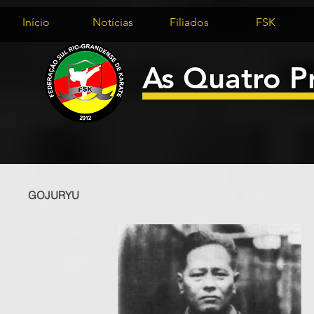
Início
Notícias
Filiados
FSK
As Quatro P
GOJURYU