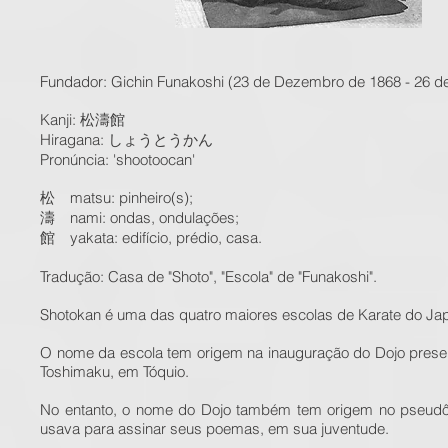
Fundador: Gichin Funakoshi (23 de Dezembro de 1868 - 26 de
Kanji: 松濤館
Hiragana: しょうとうかん
Pronúncia: 'shootoocan'
松 matsu: pinheiro(s);
濤 nami: ondas, ondulações;
館 yakata: edifício, prédio, casa.
Tradução: Casa de "Shoto", "Escola" de "Funakoshi".
Shotokan é uma das quatro maiores escolas de Karate do Jap
O nome da escola tem origem na inauguração do Dojo present
Toshimaku, em Tóquio.
No entanto, o nome do Dojo também tem origem no pseudôn
usava para assinar seus poemas, em sua juventude.