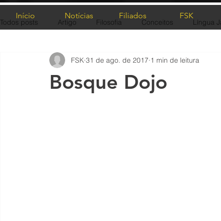
Início
Notícias
Filiados
FSK
Todos posts
Artigo
Filosofia
Conceitos
Língua 
FSK
31 de ago. de 2017
1 min de leitura
Bosque Dojo