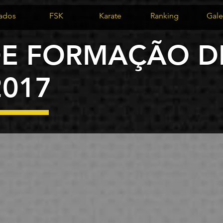
iados
FSK
Karate
Ranking
Gale
E FORMAÇÃO DE
2017