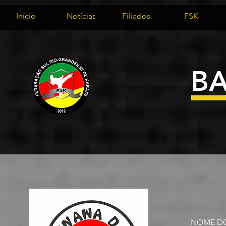
Início
Notícias
Filiados
FSK
B
NOME DO