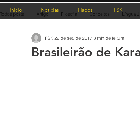
Início
Notícias
Filiados
FSK
Todos posts
Artigo
Filosofia
Conceitos
Língua 
FSK
22 de set. de 2017
3 min de leitura
Brasileirão de Ka